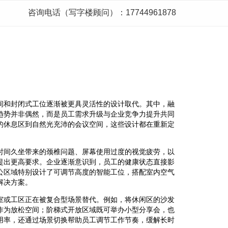
咨询电话（写字楼顾问）：17744961878
间和封闭式工位逐渐被更具灵活性的设计取代。其中，融
趋势并非偶然，而是员工需求升级与企业竞争力提升共同
的休息区到自然光充沛的会议空间，这些设计都在重新定
时间久坐带来的颈椎问题、屏幕使用过度的视觉疲劳，以
提出更高要求。企业逐渐意识到，员工的健康状态直接影
公区域特别设计了可调节高度的智能工位，搭配室内空气
解决方案。
室或工区正在被复合型场景替代。例如，将休闲区的沙发
作为放松空间；阶梯式开放区域既可举办小型分享会，也
用率，还通过场景切换帮助员工调节工作节奏，缓解长时